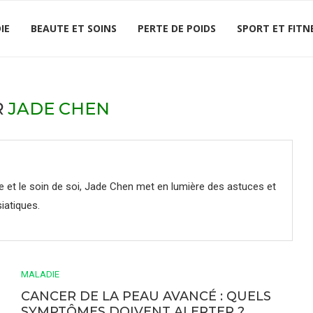
IE
BEAUTE ET SOINS
PERTE DE POIDS
SPORT ET FITN
R
JADE CHEN
e et le soin de soi, Jade Chen met en lumière des astuces et
siatiques.
MALADIE
CANCER DE LA PEAU AVANCÉ : QUELS
SYMPTÔMES DOIVENT ALERTER ?